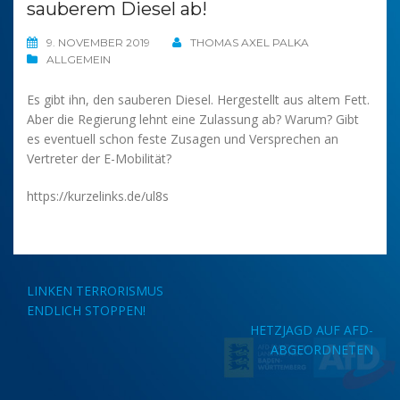
sauberem Diesel ab!
9. NOVEMBER 2019
THOMAS AXEL PALKA
ALLGEMEIN
Es gibt ihn, den sauberen Diesel. Hergestellt aus altem Fett.
Aber die Regierung lehnt eine Zulassung ab? Warum? Gibt
es eventuell schon feste Zusagen und Versprechen an
Vertreter der E-Mobilität?
https://kurzelinks.de/ul8s
Beitragsnavigation
LINKEN TERRORISMUS
ENDLICH STOPPEN!
HETZJAGD AUF AFD-
ABGEORDNETEN