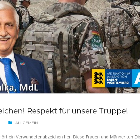
chen! Respekt für unsere Truppe!
A
ALLGEMEIN
gehört ein Verwundetenabzeichen her! Diese Frauen und Männer tun Dien