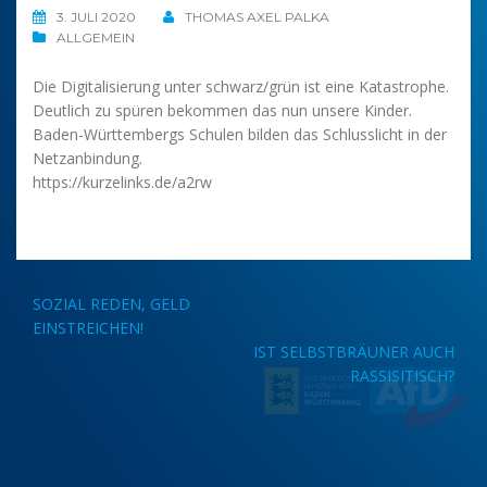
3. JULI 2020
THOMAS AXEL PALKA
ALLGEMEIN
Die Digitalisierung unter schwarz/grün ist eine Katastrophe.
Deutlich zu spüren bekommen das nun unsere Kinder.
Baden-Württembergs Schulen bilden das Schlusslicht in der
Netzanbindung.
https://kurzelinks.de/a2rw
Beitragsnavigation
SOZIAL REDEN, GELD
EINSTREICHEN!
IST SELBSTBRÄUNER AUCH
RASSISITISCH?