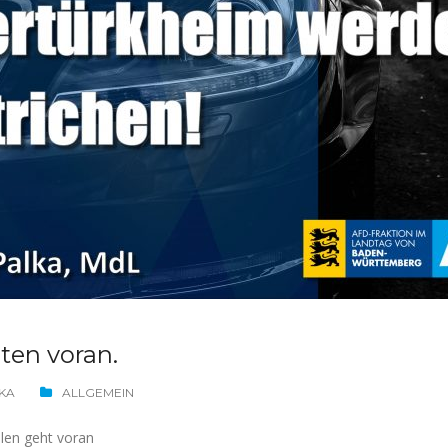
ten voran.
KA
ALLGEMEIN
len geht voran