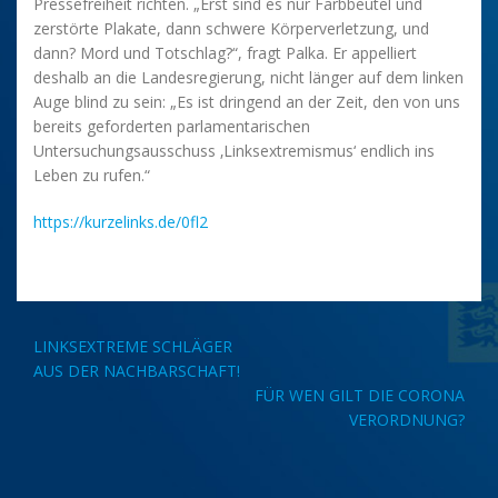
Pressefreiheit richten. „Erst sind es nur Farbbeutel und
zerstörte Plakate, dann schwere Körperverletzung, und
dann? Mord und Totschlag?“, fragt Palka. Er appelliert
deshalb an die Landesregierung, nicht länger auf dem linken
Auge blind zu sein: „Es ist dringend an der Zeit, den von uns
bereits geforderten parlamentarischen
Untersuchungsausschuss ‚Linksextremismus‘ endlich ins
Leben zu rufen.“
https://kurzelinks.de/0fl2
Beitragsnavigation
LINKSEXTREME SCHLÄGER
AUS DER NACHBARSCHAFT!
FÜR WEN GILT DIE CORONA
VERORDNUNG?