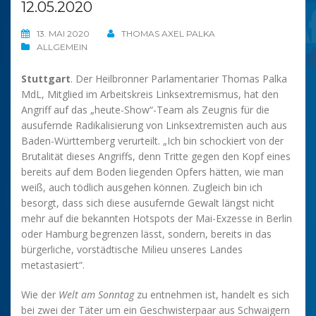
12.05.2020
13. MAI 2020
THOMAS AXEL PALKA
ALLGEMEIN
Stuttgart
. Der Heilbronner Parlamentarier Thomas Palka
MdL, Mitglied im Arbeitskreis Linksextremismus, hat den
Angriff auf das „heute-Show“-Team als Zeugnis für die
ausufernde Radikalisierung von Linksextremisten auch aus
Baden-Württemberg verurteilt. „Ich bin schockiert von der
Brutalität dieses Angriffs, denn Tritte gegen den Kopf eines
bereits auf dem Boden liegenden Opfers hätten, wie man
weiß, auch tödlich ausgehen können. Zugleich bin ich
besorgt, dass sich diese ausufernde Gewalt längst nicht
mehr auf die bekannten Hotspots der Mai-Exzesse in Berlin
oder Hamburg begrenzen lässt, sondern, bereits in das
bürgerliche, vorstädtische Milieu unseres Landes
metastasiert“.
Wie der
Welt am Sonntag
zu entnehmen ist, handelt es sich
bei zwei der Täter um ein Geschwisterpaar aus Schwaigern